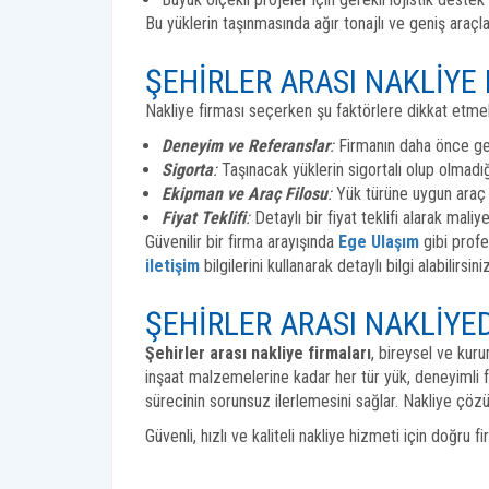
Bu yüklerin taşınmasında ağır tonajlı ve geniş araçlar 
ŞEHIRLER ARASI NAKLIYE
Nakliye firması seçerken şu faktörlere dikkat etme
Deneyim ve Referanslar
:
Firmanın daha önce gerç
Sigorta
:
Taşınacak yüklerin sigortalı olup olmadığ
Ekipman ve Araç Filosu
:
Yük türüne uygun araç 
Fiyat Teklifi
:
Detaylı bir fiyat teklifi alarak maliye
Güvenilir bir firma arayışında
Ege Ulaşım
gibi profe
iletişim
bilgilerini kullanarak detaylı bilgi alabilirsiniz
ŞEHIRLER ARASI NAKLIYE
Şehirler arası nakliye firmaları
, bireysel ve kur
inşaat malzemelerine kadar her tür yük, deneyimli fi
sürecinin sorunsuz ilerlemesini sağlar. Nakliye çöz
Güvenli, hızlı ve kaliteli nakliye hizmeti için doğru