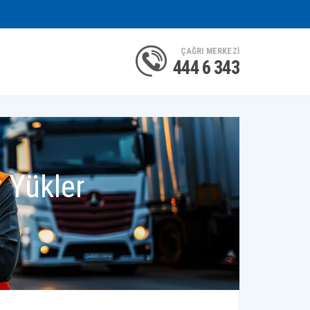
ÇAĞRI MERKEZİ
444 6 343
r Yükler