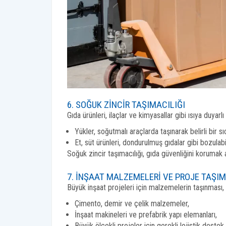
6. SOĞUK ZINCIR TAŞIMACILIĞI
Gıda ürünleri, ilaçlar ve kimyasallar gibi ısıya duyarlı
Yükler, soğutmalı araçlarda taşınarak belirli bir sıc
Et, süt ürünleri, dondurulmuş gıdalar gibi bozulabi
Soğuk zincir taşımacılığı, gıda güvenliğini korumak 
7. İNŞAAT MALZEMELERI VE PROJE TAŞIM
Büyük inşaat projeleri için malzemelerin taşınması
Çimento, demir ve çelik malzemeler,
İnşaat makineleri ve prefabrik yapı elemanları,
Büyük ölçekli projeler için gerekli lojistik destek