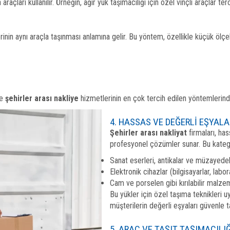
ları kullanılır. Örneğin, ağır yük taşımacılığı için özel vinçli araçlar terci
inin aynı araçla taşınması anlamına gelir. Bu yöntem, özellikle küçük ölçekli 
ve
şehirler arası nakliye
hizmetlerinin en çok tercih edilen yöntemlerinde
4. HASSAS VE DEĞERLI EŞYAL
Şehirler arası nakliyat
firmaları, ha
profesyonel çözümler sunar. Bu kategor
Sanat eserleri, antikalar ve müzayedeli
Elektronik cihazlar (bilgisayarlar, labo
Cam ve porselen gibi kırılabilir malze
Bu yükler için özel taşıma teknikleri u
müşterilerin değerli eşyaları güvenle ta
5. ARAÇ VE TAŞIT TAŞIMACILIĞ