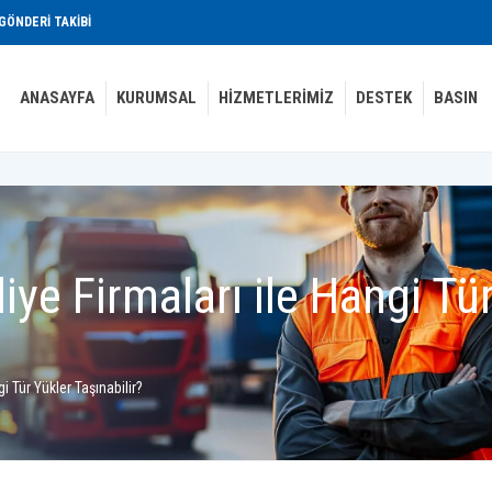
GÖNDERI TAKIBI
ANASAYFA
KURUMSAL
HIZMETLERIMIZ
DESTEK
BASIN
liye Firmaları ile Hangi Tü
gi Tür Yükler Taşınabilir?