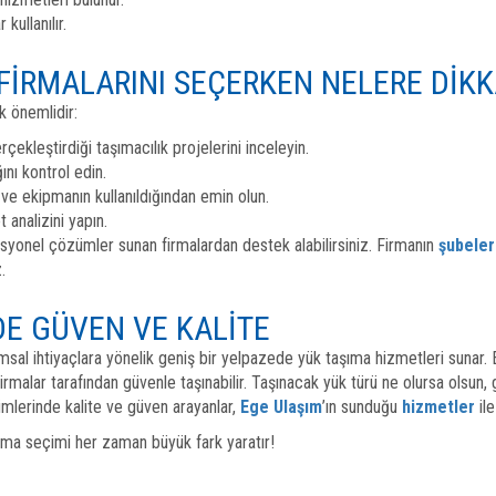
kullanılır.
 FIRMALARINI SEÇERKEN NELERE DIKK
k önemlidir:
ekleştirdiği taşımacılık projelerini inceleyin.
ını kontrol edin.
ve ekipmanın kullanıldığından emin olun.
t analizini yapın.
syonel çözümler sunan firmalardan destek alabilirsiniz. Firmanın
şubeler
.
DE GÜVEN VE KALITE
umsal ihtiyaçlara yönelik geniş bir yelpazede yük taşıma hizmetleri sunar.
rmalar tarafından güvenle taşınabilir. Taşınacak yük türü ne olursa olsun, 
ümlerinde kalite ve güven arayanlar,
Ege Ulaşım
’ın sunduğu
hizmetler
ile
 firma seçimi her zaman büyük fark yaratır!