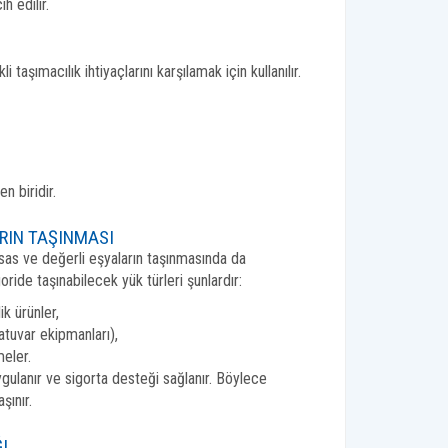
h edilir.
taşımacılık ihtiyaçlarını karşılamak için kullanılır.
n biridir.
ARIN TAŞINMASI
ssas ve değerli eşyaların taşınmasında da
ide taşınabilecek yük türleri şunlardır:
k ürünler,
ratuvar ekipmanları),
meler.
ygulanır ve sigorta desteği sağlanır. Böylece
şınır.
I