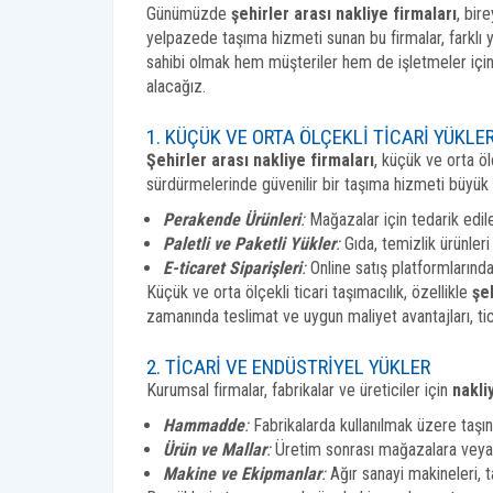
Günümüzde
şehirler arası nakliye firmaları
, bir
yelpazede taşıma hizmeti sunan bu firmalar, farklı yü
sahibi olmak hem müşteriler hem de işletmeler içi
alacağız.
1. KÜÇÜK VE ORTA ÖLÇEKLI TICARI YÜKLE
Şehirler arası nakliye firmaları
, küçük ve orta öl
sürdürmelerinde güvenilir bir taşıma hizmeti büyük 
Perakende Ürünleri
:
Mağazalar için tedarik edile
Paletli ve Paketli Yükler
:
Gıda, temizlik ürünler
E-ticaret Siparişleri
:
Online satış platformlarında 
Küçük ve orta ölçekli ticari taşımacılık, özellikle
şe
zamanında teslimat ve uygun maliyet avantajları, ticar
2. TICARI VE ENDÜSTRIYEL YÜKLER
Kurumsal firmalar, fabrikalar ve üreticiler için
nakli
Hammadde
:
Fabrikalarda kullanılmak üzere taşı
Ürün ve Mallar
:
Üretim sonrası mağazalara veya l
Makine ve Ekipmanlar
:
Ağır sanayi makineleri, t