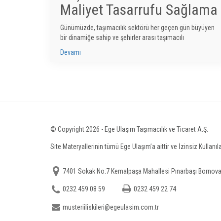
Maliyet Tasarrufu Sağlama
Günümüzde, taşımacılık sektörü her geçen gün büyüyen
bir dinamiğe sahip ve şehirler arası taşımacılı
Devamı
© Copyright 2026 - Ege Ulaşım Taşımacılık ve Ticaret A.Ş.
Site Materyallerinin tümü Ege Ulaşım’a aittir ve İzinsiz Kullanı
7401 Sokak No:7 Kemalpaşa Mahallesi Pınarbaşı Bornova
0232 459 08 59
0232 459 22 74
musteriiliskileri@egeulasim.com.tr