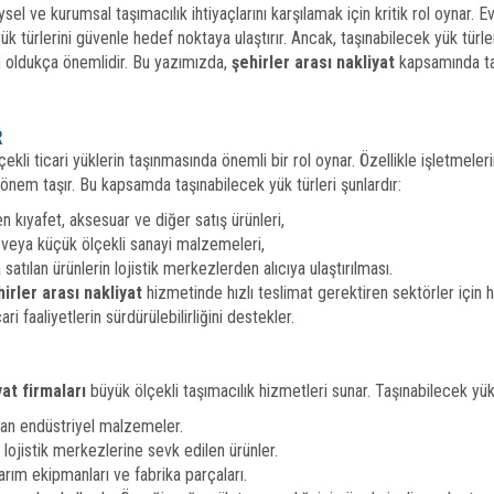
eysel ve kurumsal taşımacılık ihtiyaçlarını karşılamak için kritik rol oynar. 
k türlerini güvenle hedef noktaya ulaştırır. Ancak, taşınabilecek yük türler
n oldukça önemlidir. Bu yazımızda,
şehirler arası nakliyat
kapsamında taş
R
çekli ticari yüklerin taşınmasında önemli bir rol oynar. Özellikle işletmelerin
önem taşır. Bu kapsamda taşınabilecek yük türleri şunlardır:
n kıyafet, aksesuar ve diğer satış ürünleri,
i veya küçük ölçekli sanayi malzemeleri,
satılan ürünlerin lojistik merkezlerden alıcıya ulaştırılması.
hirler arası nakliyat
hizmetinde hızlı teslimat gerektiren sektörler için 
i faaliyetlerin sürdürülebilirliğini destekler.
yat firmaları
büyük ölçekli taşımacılık hizmetleri sunar. Taşınabilecek yük 
nan endüstriyel malzemeler.
ojistik merkezlerine sevk edilen ürünler.
arım ekipmanları ve fabrika parçaları.