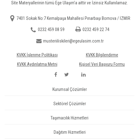
Site Materyallerinin tümü Ege Ulaşım’a aittir ve İzinsiz Kullanılamaz.
7401 Sokak No:7 Kemalpaşa Mahallesi Pınarbaşı Bornova / İZMİR
0232 459 08 59
0232 459 22 74
musteriiliskileri@egeulasim.com.tr
KVKK İşlenme Politikası
KVKK Bilgilendirme
KVKK Aydınlatma Metni
Kişisel Veri Başvuru Formu
Kurumsal Çözümler
Sektörel Çözümler
Taşımacılık Hizmetleri
Dağıtım Hizmetleri