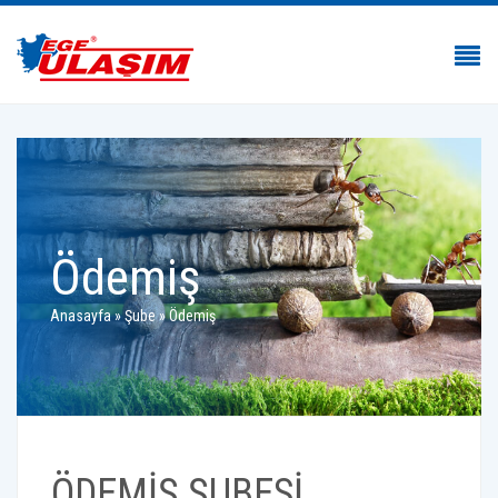
Ödemiş
Anasayfa
»
Şube
»
Ödemiş
ÖDEMİŞ ŞUBESİ