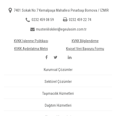
7401 Sokak No:7 Kemalpaşa Mahallesi Pınarbaşı Bornova / İZMİR
0232 459 08 59
0232 459 22 74
musteriiliskileri@egeulasim.com.tr
KVKK İşlenme Politikası
KVKK Bilgilendirme
KVKK Aydınlatma Metni
Kişisel Veri Başvuru Formu
Kurumsal Çözümler
Sektörel Çözümler
Taşımacılık Hizmetleri
Dağıtım Hizmetleri