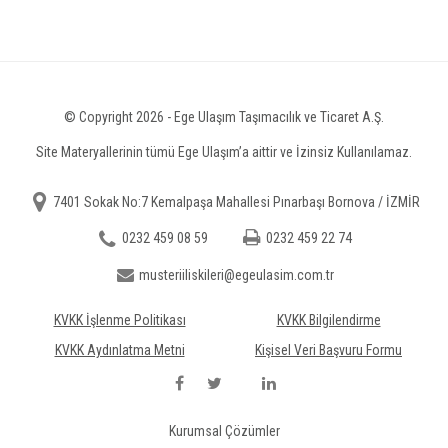
© Copyright 2026 - Ege Ulaşım Taşımacılık ve Ticaret A.Ş.
Site Materyallerinin tümü Ege Ulaşım’a aittir ve İzinsiz Kullanılamaz.
7401 Sokak No:7 Kemalpaşa Mahallesi Pınarbaşı Bornova / İZMİR
0232 459 08 59
0232 459 22 74
musteriiliskileri@egeulasim.com.tr
KVKK İşlenme Politikası
KVKK Bilgilendirme
KVKK Aydınlatma Metni
Kişisel Veri Başvuru Formu
Kurumsal Çözümler