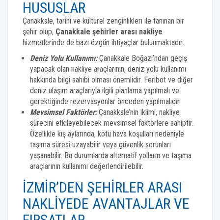
HUSUSLAR
Çanakkale, tarihi ve kültürel zenginlikleri ile tanınan bir
şehir olup,
Çanakkale şehirler arası nakliye
hizmetlerinde de bazı özgün ihtiyaçlar bulunmaktadır:
Deniz Yolu Kullanımı:
Çanakkale Boğazı’ndan geçiş
yapacak olan nakliye araçlarının, deniz yolu kullanımı
hakkında bilgi sahibi olması önemlidir. Feribot ve diğer
deniz ulaşım araçlarıyla ilgili planlama yapılmalı ve
gerektiğinde rezervasyonlar önceden yapılmalıdır.
Mevsimsel Faktörler:
Çanakkale’nin iklimi, nakliye
sürecini etkileyebilecek mevsimsel faktörlere sahiptir.
Özellikle kış aylarında, kötü hava koşulları nedeniyle
taşıma süresi uzayabilir veya güvenlik sorunları
yaşanabilir. Bu durumlarda alternatif yolların ve taşıma
araçlarının kullanımı değerlendirilebilir.
İZMIR’DEN ŞEHIRLER ARASI
NAKLIYEDE AVANTAJLAR VE
FIRSATLAR