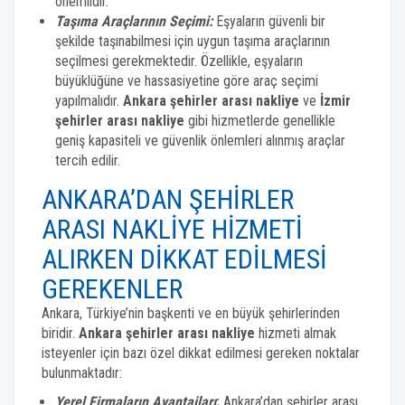
önemlidir.
Taşıma Araçlarının Seçimi:
Eşyaların güvenli bir
şekilde taşınabilmesi için uygun taşıma araçlarının
seçilmesi gerekmektedir. Özellikle, eşyaların
büyüklüğüne ve hassasiyetine göre araç seçimi
yapılmalıdır.
Ankara şehirler arası nakliye
ve
İzmir
şehirler arası nakliye
gibi hizmetlerde genellikle
geniş kapasiteli ve güvenlik önlemleri alınmış araçlar
tercih edilir.
ANKARA’DAN ŞEHIRLER
ARASI NAKLIYE HIZMETI
ALIRKEN DIKKAT EDILMESI
GEREKENLER
Ankara, Türkiye’nin başkenti ve en büyük şehirlerinden
biridir.
Ankara şehirler arası nakliye
hizmeti almak
isteyenler için bazı özel dikkat edilmesi gereken noktalar
bulunmaktadır:
Yerel Firmaların Avantajları
:
Ankara’dan şehirler arası