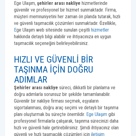
Ege Ulaşım,
şehirler arası nakliye
hizmetlerinde
güvenilir ve profesyonel bir hizmet sunmaktadır. Firma,
müşteri memnuniyetini her zaman ön planda tutarak, hızlı
ve güvenli taşımacılık çözümleri sunmaktadır. Özellikle,
E
ge Ulaşım web sitesinde sunulan çeşitli
hizmetler
hakkında detaylı bilgi alabilir ve ihtiyacınıza en uygun
taşımacılık seçeneğini belirleyebilirsiniz.
HIZLI VE GÜVENLI BIR
TAŞINMA İÇIN DOĞRU
ADIMLAR
Şehirler arası nakliye
süreci, dikkatli bir planlama ve
doğru adımlarla sorunsuz bir şekilde tamamlanabilir.
Güvenilir bir nakliye firması seçmek, eşyaların
sigortalanması, doğru araç seçimi ve detaylı bir taşınma
planı oluşturmak bu süreçte önemlidir.
Ege Ulaşım
gibi
profesyonel firmalarla çalışarak, taşınma sürecinizi daha
hızlı ve güvenli hale getirebilirsiniz. Şimdi ihtiyacınız olan
güvenli ve hızlı taşımacılık çözümleri için
iletişim