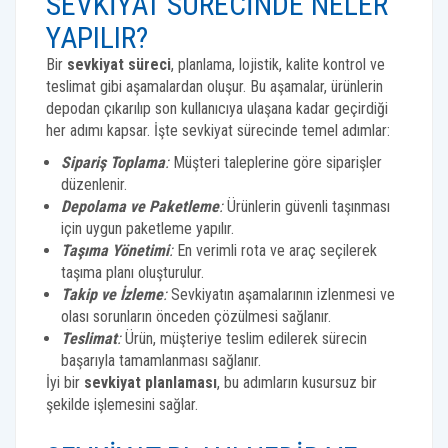
SEVKIYAT SÜRECINDE NELER
YAPILIR?
Bir
sevkiyat süreci
, planlama, lojistik, kalite kontrol ve
teslimat gibi aşamalardan oluşur. Bu aşamalar, ürünlerin
depodan çıkarılıp son kullanıcıya ulaşana kadar geçirdiği
her adımı kapsar. İşte sevkiyat sürecinde temel adımlar:
Sipariş Toplama
:
Müşteri taleplerine göre siparişler
düzenlenir.
Depolama ve Paketleme
:
Ürünlerin güvenli taşınması
için uygun paketleme yapılır.
Taşıma Yönetimi
:
En verimli rota ve araç seçilerek
taşıma planı oluşturulur.
Takip ve İzleme
:
Sevkiyatın aşamalarının izlenmesi ve
olası sorunların önceden çözülmesi sağlanır.
Teslimat
:
Ürün, müşteriye teslim edilerek sürecin
başarıyla tamamlanması sağlanır.
İyi bir
sevkiyat planlaması
, bu adımların kusursuz bir
şekilde işlemesini sağlar.