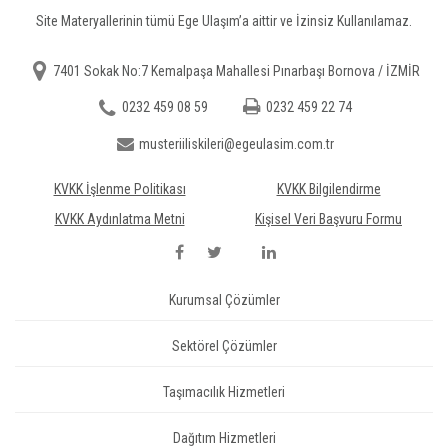
Site Materyallerinin tümü Ege Ulaşım’a aittir ve İzinsiz Kullanılamaz.
7401 Sokak No:7 Kemalpaşa Mahallesi Pınarbaşı Bornova / İZMİR
0232 459 08 59
0232 459 22 74
musteriiliskileri@egeulasim.com.tr
KVKK İşlenme Politikası
KVKK Bilgilendirme
KVKK Aydınlatma Metni
Kişisel Veri Başvuru Formu
Kurumsal Çözümler
Sektörel Çözümler
Taşımacılık Hizmetleri
Dağıtım Hizmetleri