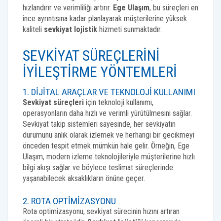
hızlandırır ve verimliliği artırır.
Ege Ulaşım
, bu süreçleri en
ince ayrıntısına kadar planlayarak müşterilerine yüksek
kaliteli
sevkiyat lojistik
hizmeti sunmaktadır.
SEVKIYAT SÜREÇLERINI
İYILEŞTIRME YÖNTEMLERI
1. DIJITAL ARAÇLAR VE TEKNOLOJI KULLANIMI
Sevkiyat süreçleri
için teknoloji kullanımı,
operasyonların daha hızlı ve verimli yürütülmesini sağlar.
Sevkiyat takip sistemleri sayesinde, her sevkiyatın
durumunu anlık olarak izlemek ve herhangi bir gecikmeyi
önceden tespit etmek mümkün hale gelir. Örneğin, Ege
Ulaşım, modern izleme teknolojileriyle müşterilerine hızlı
bilgi akışı sağlar ve böylece teslimat süreçlerinde
yaşanabilecek aksaklıkların önüne geçer.
2. ROTA OPTIMIZASYONU
Rota optimizasyonu, sevkiyat sürecinin hızını artıran