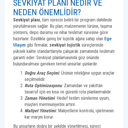
SEVKIYAT PLANI NEDIR VE
NEDEN ÖNEMLIDIR?
Sevkiyat planı
, tüm sürecin belirli bir program dahilinde
yürütülmesini sağlar. Bu plan, malzemenin türüne, taşıma
yöntemi, depo durumu ve nihai teslimat süresine göre
hazırlanır. Özellikle geniş bir lojistik ağına sahip olan
Ege
Ulaşım
gibi firmalar,
sevkiyat lojistik
süreçlerinde
yüksek kalite standartlarıyla çalışarak zamanında teslimatı
garanti eder. Sevkiyat planlamasında göz önünde
bulundurulması gereken temel unsurlar şunlardır:
Doğru Araç Seçimi
:
Ürünün niteliğine uygun araçlar
seçilmelidir.
Rota Optimizasyonu
:
Zamandan ve yakıttan
tasarruf için en kısa ve güvenli rota planlanmalıdır.
Zaman Yönetimi
: Hedef teslim sürelerine uyum,
müşteri memnuniyetini artırır.
Maliyet Yönetimi
:
Maliyetlerin kontrolü, işletmenin
kar marjını korur.
Bu unsurların doğru bir şekilde yönetilmesi, süreci