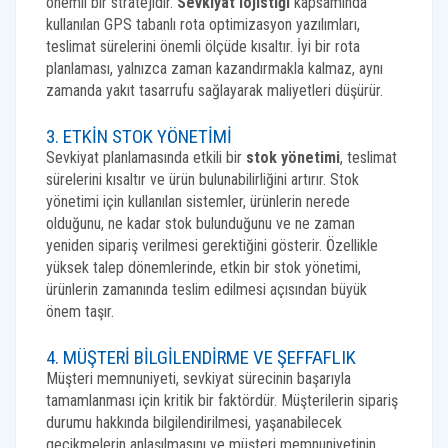
önemli bir stratejidir.
Sevkiyat lojistiği
kapsamında
kullanılan GPS tabanlı rota optimizasyon yazılımları,
teslimat sürelerini önemli ölçüde kısaltır. İyi bir rota
planlaması, yalnızca zaman kazandırmakla kalmaz, aynı
zamanda yakıt tasarrufu sağlayarak maliyetleri düşürür.
3. ETKIN STOK YÖNETIMI
Sevkiyat planlamasında etkili bir
stok yönetimi
, teslimat
sürelerini kısaltır ve ürün bulunabilirliğini artırır. Stok
yönetimi için kullanılan sistemler, ürünlerin nerede
olduğunu, ne kadar stok bulunduğunu ve ne zaman
yeniden sipariş verilmesi gerektiğini gösterir. Özellikle
yüksek talep dönemlerinde, etkin bir stok yönetimi,
ürünlerin zamanında teslim edilmesi açısından büyük
önem taşır.
4. MÜŞTERI BILGILENDIRME VE ŞEFFAFLIK
Müşteri memnuniyeti, sevkiyat sürecinin başarıyla
tamamlanması için kritik bir faktördür. Müşterilerin sipariş
durumu hakkında bilgilendirilmesi, yaşanabilecek
gecikmelerin anlaşılmasını ve müşteri memnuniyetinin