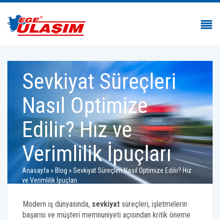
Sevkiyat Süreçleri
Nasıl Optimize
Edilir? Hız ve
Verimlilik İpuçları
Anasayfa
»
Blog
»
Sevkiyat Süreçleri Nasıl Optimize Edilir? Hız
ve Verimlilik İpuçları
Modern iş dünyasında,
sevkiyat
süreçleri, işletmelerin
başarısı ve müşteri memnuniyeti açısından kritik öneme