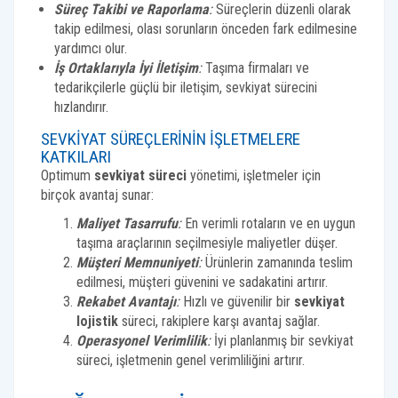
Süreç Takibi ve Raporlama
:
Süreçlerin düzenli olarak
takip edilmesi, olası sorunların önceden fark edilmesine
yardımcı olur.
İş Ortaklarıyla İyi İletişim
:
Taşıma firmaları ve
tedarikçilerle güçlü bir iletişim, sevkiyat sürecini
hızlandırır.
SEVKIYAT SÜREÇLERININ İŞLETMELERE
KATKILARI
Optimum
sevkiyat süreci
yönetimi, işletmeler için
birçok avantaj sunar:
Maliyet Tasarrufu
:
En verimli rotaların ve en uygun
taşıma araçlarının seçilmesiyle maliyetler düşer.
Müşteri Memnuniyeti
:
Ürünlerin zamanında teslim
edilmesi, müşteri güvenini ve sadakatini artırır.
Rekabet Avantajı
:
Hızlı ve güvenilir bir
sevkiyat
lojistik
süreci, rakiplere karşı avantaj sağlar.
Operasyonel Verimlilik
:
İyi planlanmış bir sevkiyat
süreci, işletmenin genel verimliliğini artırır.