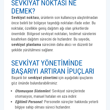
SEVKIYAT NOKTASI NE
DEMEK?
Sevkiyat noktası
, ürünlerin son kullanıcıya ulaştırılmadan
önce belirli bir bölgeye taşındığı noktaları ifade eder. Bu
noktalar, özellikle geniş dağıtım ağı olan şirketlerde
önemlidir. Bölgesel sevkiyat noktaları, teslimat sürelerini
kısaltırken dağıtım sürecini de hızlandırır. Bu sayede,
sevkiyat planlama
sürecinin daha akıcı ve düzenli bir
şekilde yürütülmesi sağlanır.
SEVKIYAT YÖNETIMINDE
BAŞARIYI ARTIRAN İPUÇLARI
Başarılı bir
sevkiyat yönetimi
için aşağıdaki ipuçlarını
göz önünde bulundurabilirsiniz:
Otomasyon Sistemleri
:
Sevkiyat süreçlerinde
otomasyon, manuel hataları en aza indirir.
Eğitimli Personel
:
Personelin süreçler hakkında yeterli
bilgiye sahip olması süreci hızlandırır.